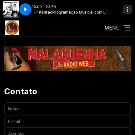
00:00 - 23:59
sical com Locutor Padrão
an Wait Forever
Air Supply - I Can Wait Forever
Programação Musical com Locutor Padrão
MENU
Contato
Nome:
E-mail:
Assunto: