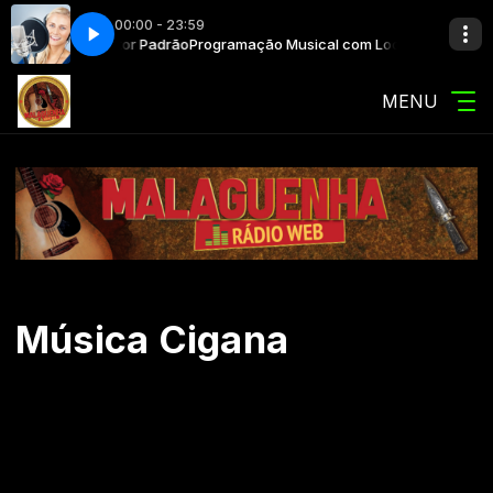
00:00 - 23:59
ical com Locutor Padrão
ankratz
MIXAGENS - DJ Pankratz
Programação Musical com Locutor Padrão
MENU
Música Cigana