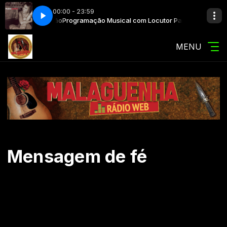
00:00 - 23:59
m Locutor Padrão
Thalía - Rosalinda
Programação Musical com Locutor Padrão
MENU
Mensagem de fé